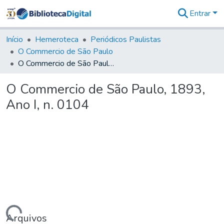
Entrar
Comunidades
&
Início
Hemeroteca
Periódicos Paulistas
Coleções
O Commercio de São Paulo
Tudo na
O Commercio de São Paulo, 1893, Ano I, n. 0104
Biblioteca
Digital
O Commercio de São Paulo, 1893,
Estatísticas
Ano I, n. 0104
Arquivos