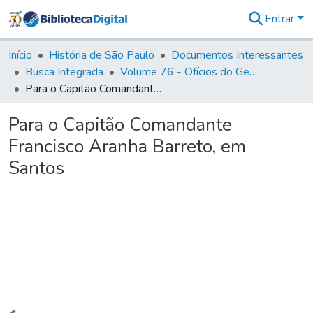
Entrar
Comunidades
&
Início
História de São Paulo
Documentos Interessantes
Coleções
Busca Integrada
Volume 76 - Ofícios do General Martim Lopes Lobo de Saldanha (Governador da Capitania): 1776- 1777
Tudo na
Para o Capitão Comandante Francisco Aranha Barreto, em Santos
Biblioteca
Digital
Para o Capitão Comandante
Estatísticas
Francisco Aranha Barreto, em
Santos
Carregando...