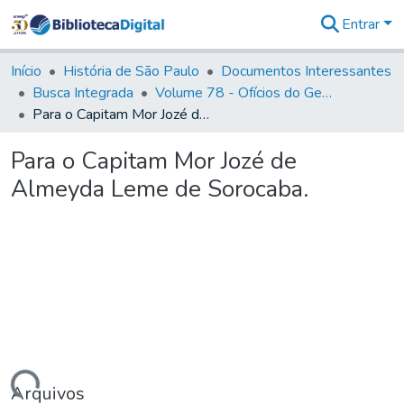
Entrar
Comunidades
&
Início
História de São Paulo
Documentos Interessantes
Coleções
Busca Integrada
Volume 78 - Ofícios do General Martim Lopes Lobo de Saldanha (1777)
Tudo na
Para o Capitam Mor Jozé de Almeyda Leme de Sorocaba.
Biblioteca
Digital
Para o Capitam Mor Jozé de
Estatísticas
Almeyda Leme de Sorocaba.
Arquivos