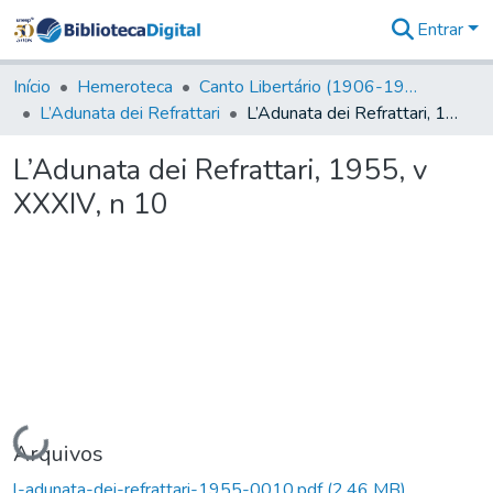
Entrar
Comunidades
&
Início
Hemeroteca
Canto Libertário (1906-1995)
Coleções
L’Adunata dei Refrattari
L’Adunata dei Refrattari, 1955, v XXXIV, n 10
Tudo na
Biblioteca
L’Adunata dei Refrattari, 1955, v
Digital
XXXIV, n 10
Estatísticas
Carregando...
Arquivos
l-adunata-dei-refrattari-1955-0010.pdf
(2,46 MB)