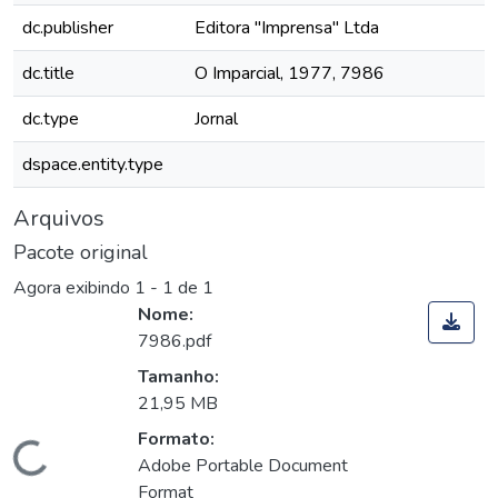
dc.publisher
Editora "Imprensa" Ltda
dc.title
O Imparcial, 1977, 7986
dc.type
Jornal
dspace.entity.type
Arquivos
Pacote original
Agora exibindo
1 - 1 de 1
Nome:
7986.pdf
Tamanho:
21,95 MB
Formato:
Carregando...
Adobe Portable Document
Format