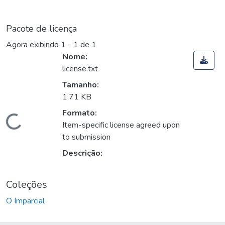
Pacote de licença
Agora exibindo
1 - 1 de 1
Nome:
license.txt
Tamanho:
1,71 KB
Formato:
Carregando...
Item-specific license agreed upon
to submission
Descrição:
Coleções
O Imparcial