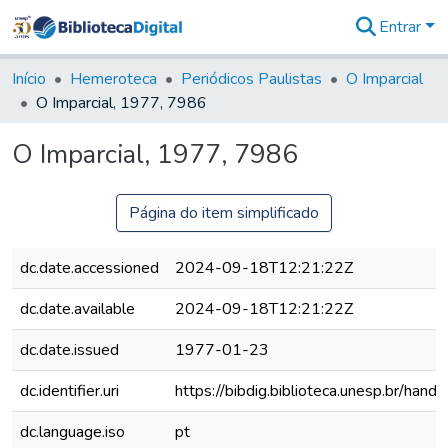
Entrar
Comunidades
&
Início
Hemeroteca
Periódicos Paulistas
O Imparcial
Coleções
O Imparcial, 1977, 7986
Tudo na
Biblioteca
O Imparcial, 1977, 7986
Digital
Estatísticas
Página do item simplificado
dc.date.accessioned
2024-09-18T12:21:22Z
dc.date.available
2024-09-18T12:21:22Z
dc.date.issued
1977-01-23
dc.identifier.uri
https://bibdig.biblioteca.unesp.br/han
dc.language.iso
pt