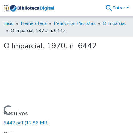
Entrar
Comunidades
&
Início
Hemeroteca
Periódicos Paulistas
O Imparcial
Coleções
O Imparcial, 1970, n. 6442
Tudo na
Biblioteca
O Imparcial, 1970, n. 6442
Digital
Estatísticas
Carregando...
Arquivos
6442.pdf
(12,86 MB)