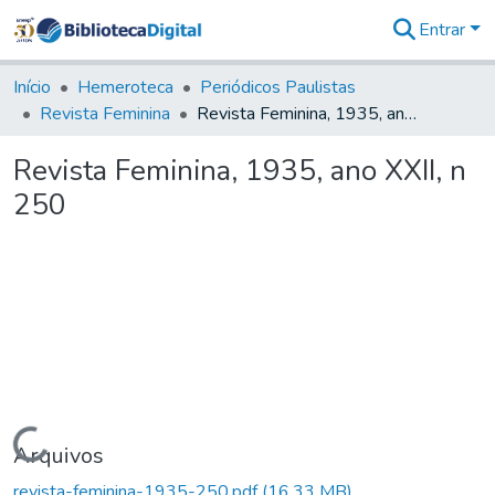
Entrar
Comunidades
&
Início
Hemeroteca
Periódicos Paulistas
Coleções
Revista Feminina
Revista Feminina, 1935, ano XXII, n 250
Tudo na
Biblioteca
Revista Feminina, 1935, ano XXII, n
Digital
250
Estatísticas
Carregando...
Arquivos
revista-feminina-1935-250.pdf
(16,33 MB)