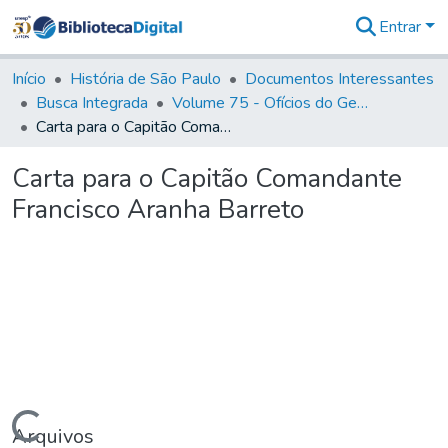
Entrar
Comunidades
&
Início
História de São Paulo
Documentos Interessantes
Coleções
Busca Integrada
Volume 75 - Ofícios do General Martim Lopes Lobo de Saldanha (Governador da Capitania): 1776-1777
Tudo na
Carta para o Capitão Comandante Francisco Aranha Barreto
Biblioteca
Digital
Carta para o Capitão Comandante
Estatísticas
Francisco Aranha Barreto
Carregando...
Arquivos