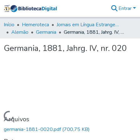
Entrar
Comunidades
&
Início
Hemeroteca
Jornais em Língua Estrangeira
Coleções
Alemão
Germania
Germania, 1881, Jahrg. IV, nr. 020
Tudo na
Biblioteca
Germania, 1881, Jahrg. IV, nr. 020
Digital
Estatísticas
Carregando...
Arquivos
germania-1881-0020.pdf
(700,75 KB)