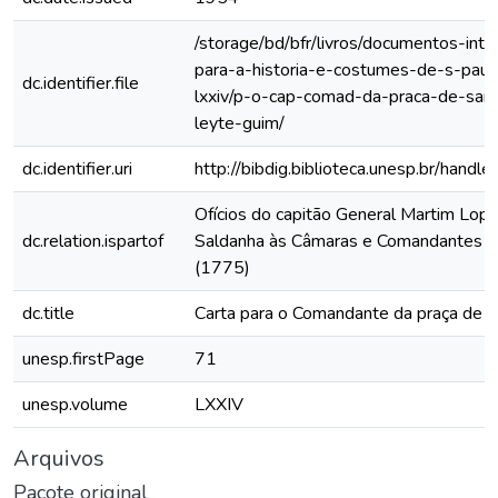
/storage/bd/bfr/livros/documentos-int
para-a-historia-e-costumes-de-s-paul
dc.identifier.file
lxxiv/p-o-cap-comad-da-praca-de-sant
leyte-guim/
dc.identifier.uri
http://bibdig.biblioteca.unesp.br/hand
Ofícios do capitão General Martim Lop
dc.relation.ispartof
Saldanha às Câmaras e Comandantes da
(1775)
dc.title
Carta para o Comandante da praça de 
unesp.firstPage
71
unesp.volume
LXXIV
Arquivos
Pacote original