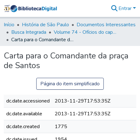
Entrar
Comunidades
&
Início
História de São Paulo
Documentos Interessantes
Coleções
Busca Integrada
Volume 74 - Ofícios do capitão General Martim Lopes Lobo de Saldanha às Câmaras e Comandantes da Capitania (1775)
Tudo na
Carta para o Comandante da praça de Santos
Biblioteca
Digital
Carta para o Comandante da praça
Estatísticas
de Santos
Página do item simplificado
dc.date.accessioned
2013-11-29T17:53:35Z
dc.date.available
2013-11-29T17:53:35Z
dc.date.created
1775
dc.date.issued
1954