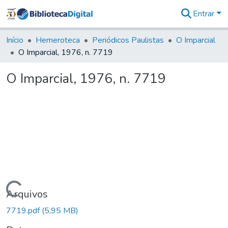
Entrar
Comunidades
&
Início
Hemeroteca
Periódicos Paulistas
O Imparcial
Coleções
O Imparcial, 1976, n. 7719
Tudo na
Biblioteca
O Imparcial, 1976, n. 7719
Digital
Estatísticas
Carregando...
Arquivos
7719.pdf
(5,95 MB)