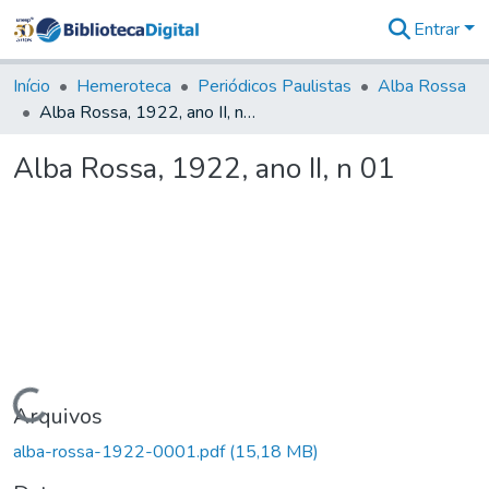
Entrar
Comunidades
&
Início
Hemeroteca
Periódicos Paulistas
Alba Rossa
Coleções
Alba Rossa, 1922, ano II, n 01
Tudo na
Biblioteca
Alba Rossa, 1922, ano II, n 01
Digital
Estatísticas
Carregando...
Arquivos
alba-rossa-1922-0001.pdf
(15,18 MB)