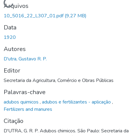
Carregando...
Arquivos
10_5016_22_L307_01.pdf
(9,27 MB)
Data
1920
Autores
D'utra, Gustavo R. P.
Editor
Secretaria da Agricultura, Comércio e Obras Públicas
Palavras-chave
adubos quimicos
,
adubos e fertilizantes - aplicação
,
Fertilizers and manures
Citação
D'UTRA, G. R. P. Adubos chimicos. São Paulo: Secretaria da