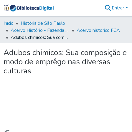
Entrar
Comunidades
&
Início
História de São Paulo
Coleções
Acervo Histório - Fazenda Lageado
Acervo historico FCA
Tudo na
Adubos chimicos: Sua composição e modo de emprêgo nas diversas culturas
Biblioteca
Digital
Adubos chimicos: Sua composição e
Estatísticas
modo de emprêgo nas diversas
culturas