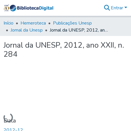
Entrar
Comunidades
&
Início
Hemeroteca
Publicações Unesp
Coleções
Jornal da Unesp
Jornal da UNESP, 2012, ano XXII, n. 284
Tudo na
Biblioteca
Jornal da UNESP, 2012, ano XXII, n.
Digital
284
Estatísticas
Carregando...
Data
2012-12