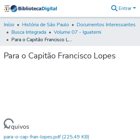
Entrar
Comunidades
&
Início
História de São Paulo
Documentos Interessantes
Coleções
Busca Integrada
Volume 07 - Iguatemi
Tudo na
Para o Capitão Francisco Lopes
Biblioteca
Digital
Para o Capitão Francisco Lopes
Estatísticas
Carregando...
Arquivos
para-o-cap-fran-lopes.pdf
(225,49 KB)