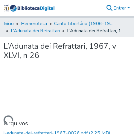
Entrar
Comunidades
&
Início
Hemeroteca
Canto Libertário (1906-1995)
Coleções
L’Adunata dei Refrattari
L’Adunata dei Refrattari, 1967, v XLVI, n 26
Tudo na
Biblioteca
L’Adunata dei Refrattari, 1967, v
Digital
XLVI, n 26
Estatísticas
Carregando...
Arquivos
l-adunata-dei-refrattari-1967-0026.pdf
(2,25 MB)