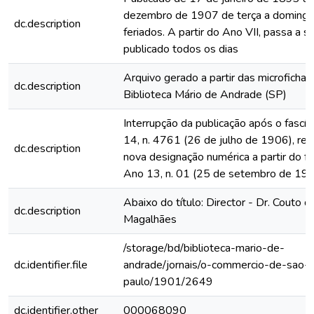
dezembro de 1907 de terça a domingo
dc.description
feriados. A partir do Ano VII, passa a s
publicado todos os dias
Arquivo gerado a partir das microfichas
dc.description
Biblioteca Mário de Andrade (SP)
Interrupção da publicação após o fascí
14, n. 4761 (26 de julho de 1906), rein
dc.description
nova designação numérica a partir do fa
Ano 13, n. 01 (25 de setembro de 19
Abaixo do título: Director - Dr. Couto d
dc.description
Magalhães
/storage/bd/biblioteca-mario-de-
dc.identifier.file
andrade/jornais/o-commercio-de-sao-
paulo/1901/2649
dc.identifier.other
000068090