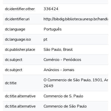
dc.identifier.other
336424
dc.identifier.uri
http://bibdig.biblioteca.unesp.br/hand
dc.language
Português
dc.language.iso
pt
dc.publisher.place
São Paulo, Brasil
dc.subject
Comércio - Periódicos
dc.subject
Anúncios - Jornais
O Commercio de São Paulo, 1901, Ano 
dc.title
2649
dc.title.alternative
Commercio de S. Paulo
dc.title.alternative
Commercio de São Paulo