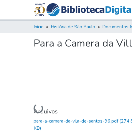
Início
História de São Paulo
Documentos I
Para a Camera da Vill
Carregando...
Arquivos
para-a-camara-da-vila-de-santos-96.pdf
(274,
KB)