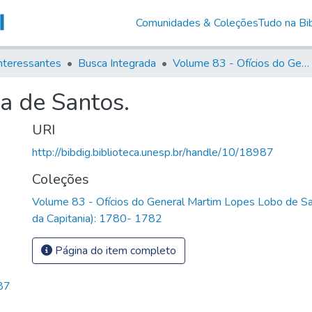
Comunidades & Coleções
Tudo na Bib
nteressantes
Busca Integrada
Volume 83 - Ofícios do General Martim Lopes Lobo de Saldanha (Governador da Capitania): 1780- 1782
a de Santos.
URI
http://bibdig.biblioteca.unesp.br/handle/10/18987
Coleções
Volume 83 - Ofícios do General Martim Lopes Lobo de S
da Capitania): 1780- 1782
Página do item completo
87