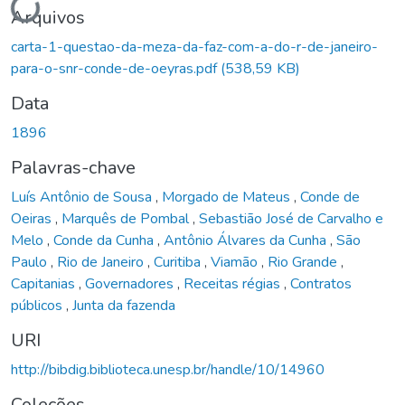
Arquivos
carta-1-questao-da-meza-da-faz-com-a-do-r-de-janeiro-
para-o-snr-conde-de-oeyras.pdf
(538,59 KB)
Data
1896
Palavras-chave
Luís Antônio de Sousa
,
Morgado de Mateus
,
Conde de
Oeiras
,
Marquês de Pombal
,
Sebastião José de Carvalho e
Melo
,
Conde da Cunha
,
Antônio Álvares da Cunha
,
São
Paulo
,
Rio de Janeiro
,
Curitiba
,
Viamão
,
Rio Grande
,
Capitanias
,
Governadores
,
Receitas régias
,
Contratos
públicos
,
Junta da fazenda
URI
http://bibdig.biblioteca.unesp.br/handle/10/14960
Coleções