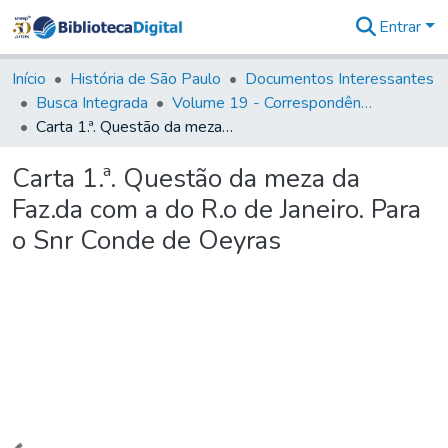
Entrar
Comunidades
&
Início
História de São Paulo
Documentos Interessantes
Coleções
Busca Integrada
Volume 19 - Correspondência do Capital General D. Luiz Antonio de Souza (1767- 70)
Tudo na
Carta 1.ª. Questão da meza da Faz.da com a do R.o de Janeiro. Para o Snr Conde de Oeyras
Biblioteca
Digital
Carta 1.ª. Questão da meza da
Estatísticas
Faz.da com a do R.o de Janeiro. Para
o Snr Conde de Oeyras
Carregando...