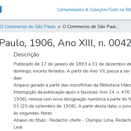
Comunidades & Coleções
Tudo na Bib
O Commercio de São Paulo
O Commercio de São Paulo, 1906, Ano XIII, n. 0042
aulo, 1906, Ano XIII, n. 004
Descrição
Publicado de 17 de janeiro de 1893 a 31 de dezembro d
domingo, exceto feriados. A partir do Ano VII, passa a se
dias
Arquivo gerado a partir das microfichas da Biblioteca Már
Interrupção da publicação após o fascículo Ano 14, n. 476
1906), reinicia com nova designação numérica a partir do f
01 (25 de setembro de 1906). A partir desta data, o jornal
às segundas-feiras
Abaixo do título : Redactor-chefe - Olympio Lima, Redactor
Leal