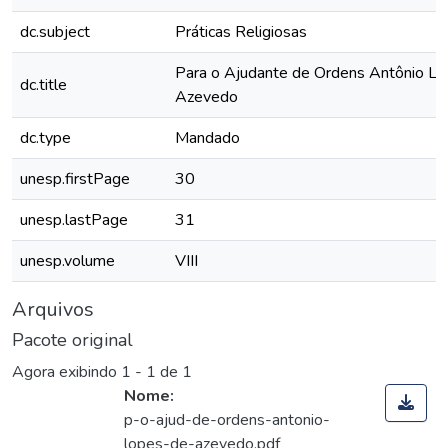
dc.subject
Práticas Religiosas
Para o Ajudante de Ordens Antônio L
dc.title
Azevedo
dc.type
Mandado
unesp.firstPage
30
unesp.lastPage
31
unesp.volume
VIII
Arquivos
Pacote original
Agora exibindo
1 - 1 de 1
Nome:
p-o-ajud-de-ordens-antonio-
lopes-de-azevedo.pdf