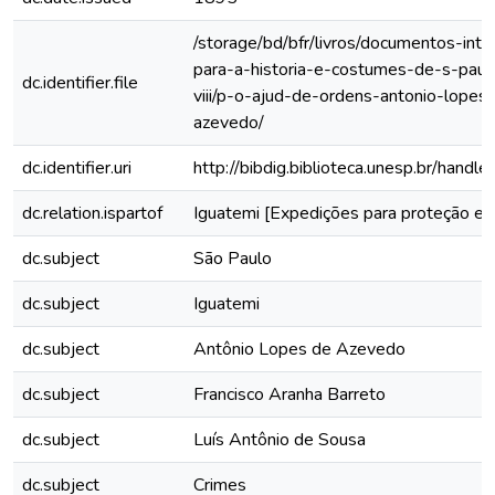
/storage/bd/bfr/livros/documentos-int
para-a-historia-e-costumes-de-s-paul
dc.identifier.file
viii/p-o-ajud-de-ordens-antonio-lopes
azevedo/
dc.identifier.uri
http://bibdig.biblioteca.unesp.br/hand
dc.relation.ispartof
Iguatemi [Expedições para proteção e 
dc.subject
São Paulo
dc.subject
Iguatemi
dc.subject
Antônio Lopes de Azevedo
dc.subject
Francisco Aranha Barreto
dc.subject
Luís Antônio de Sousa
dc.subject
Crimes