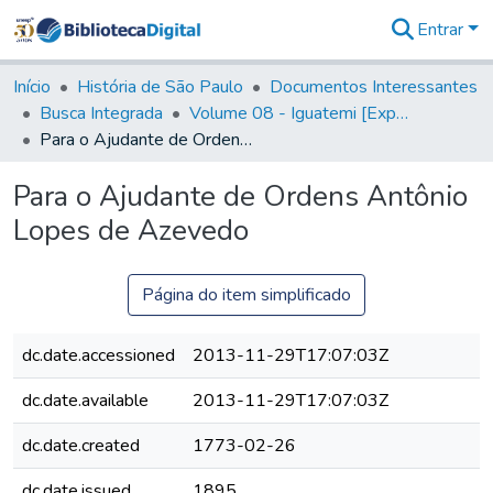
Entrar
Comunidades
&
Início
História de São Paulo
Documentos Interessantes
Coleções
Busca Integrada
Volume 08 - Iguatemi [Expedições para proteção e sustento]
Tudo na
Para o Ajudante de Ordens Antônio Lopes de Azevedo
Biblioteca
Digital
Para o Ajudante de Ordens Antônio
Estatísticas
Lopes de Azevedo
Página do item simplificado
dc.date.accessioned
2013-11-29T17:07:03Z
dc.date.available
2013-11-29T17:07:03Z
dc.date.created
1773-02-26
dc.date.issued
1895