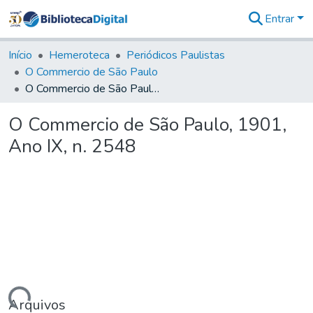
Entrar
Comunidades
&
Início
Hemeroteca
Periódicos Paulistas
Coleções
O Commercio de São Paulo
Tudo na
O Commercio de São Paulo, 1901, Ano IX, n. 2548
Biblioteca
Digital
O Commercio de São Paulo, 1901,
Estatísticas
Ano IX, n. 2548
Arquivos