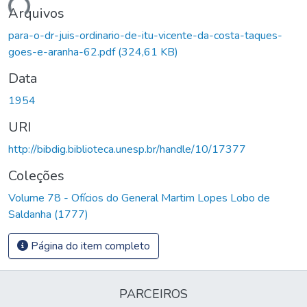
gando...
Arquivos
para-o-dr-juis-ordinario-de-itu-vicente-da-costa-taques-
goes-e-aranha-62.pdf
(324,61 KB)
Data
1954
URI
http://bibdig.biblioteca.unesp.br/handle/10/17377
Coleções
Volume 78 - Ofícios do General Martim Lopes Lobo de
Saldanha (1777)
Página do item completo
PARCEIROS