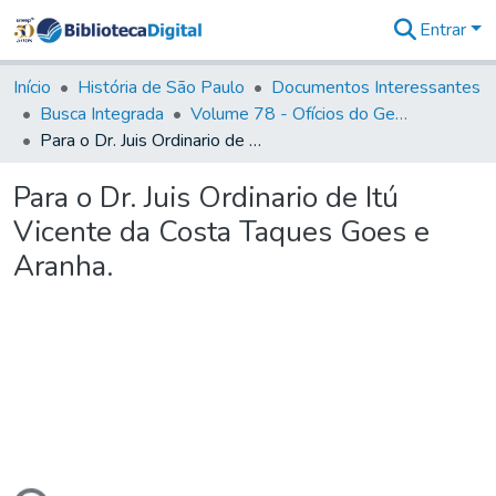
Entrar
Comunidades
&
Início
História de São Paulo
Documentos Interessantes
Coleções
Busca Integrada
Volume 78 - Ofícios do General Martim Lopes Lobo de Saldanha (1777)
Tudo na
Para o Dr. Juis Ordinario de Itú Vicente da Costa Taques Goes e Aranha.
Biblioteca
Digital
Para o Dr. Juis Ordinario de Itú
Estatísticas
Vicente da Costa Taques Goes e
Aranha.