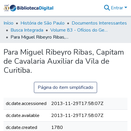
Entrar
Comunidades
&
Início
História de São Paulo
Documentos Interessantes
Coleções
Busca Integrada
Volume 83 - Ofícios do General Martim Lopes Lobo de Saldanha (Governador da Capitania): 1780- 1782
Tudo na
Para Miguel Ribeyro Ribas, Capitam de Cavalaria Auxiliar da Vila de Curitiba.
Biblioteca
Digital
Para Miguel Ribeyro Ribas, Capitam
Estatísticas
de Cavalaria Auxiliar da Vila de
Curitiba.
Página do item simplificado
dc.date.accessioned
2013-11-29T17:58:07Z
dc.date.available
2013-11-29T17:58:07Z
dc.date.created
1780