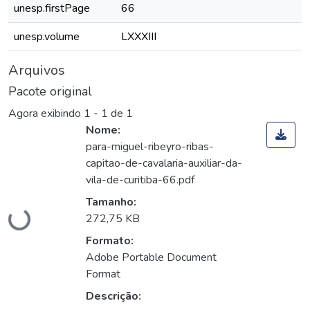
unesp.firstPage
66
unesp.volume
LXXXIII
Arquivos
Pacote original
Agora exibindo
1 - 1 de 1
Nome:
para-miguel-ribeyro-ribas-
capitao-de-cavalaria-auxiliar-da-
vila-de-curitiba-66.pdf
Carregando...
Tamanho:
272,75 KB
Formato:
Adobe Portable Document
Format
Descrição: