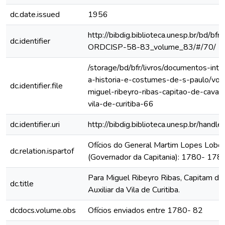
dc.date.issued
1956
http://bibdig.biblioteca.unesp.br/bd/bf
dc.identifier
ORDCISP-58-83_volume_83/#/70/
/storage/bd/bfr/livros/documentos-int
a-historia-e-costumes-de-s-paulo/vol
dc.identifier.file
miguel-ribeyro-ribas-capitao-de-cavalar
vila-de-curitiba-66
dc.identifier.uri
http://bibdig.biblioteca.unesp.br/hand
Ofícios do General Martim Lopes Lobo
dc.relation.ispartof
(Governador da Capitania): 1780- 178
Para Miguel Ribeyro Ribas, Capitam de 
dc.title
Auxiliar da Vila de Curitiba.
dcdocs.volume.obs
Ofícios enviados entre 1780- 82