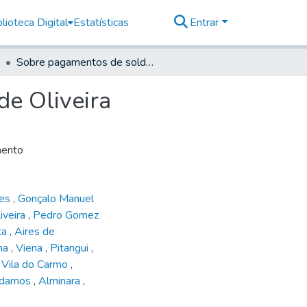
lioteca Digital
Estatísticas
Entrar
Sobre pagamentos de soldos pedido por Jozé Roiz de Oliveira
de Oliveira
mento
ges
,
Gonçalo Manuel
iveira
,
Pedro Gomez
ta
,
Aires de
ha
,
Viena
,
Pitangui
,
,
Vila do Carmo
,
ndamos
,
Alminara
,