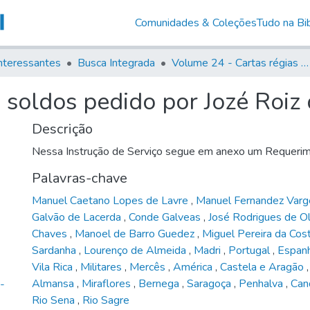
Comunidades & Coleções
Tudo na Bib
nteressantes
Busca Integrada
Volume 24 - Cartas régias e provisões (1730- 1738)
soldos pedido por Jozé Roiz 
Descrição
Nessa Instrução de Serviço segue em anexo um Requeri
Palavras-chave
Manuel Caetano Lopes de Lavre
,
Manuel Fernandez Var
Galvão de Lacerda
,
Conde Galveas
,
José Rodrigues de Ol
Chaves
,
Manoel de Barro Guedez
,
Miguel Pereira da Cos
Sardanha
,
Lourenço de Almeida
,
Madri
,
Portugal
,
Espan
Vila Rica
,
Militares
,
Mercês
,
América
,
Castela e Aragão
Almansa
,
Miraflores
,
Bernega
,
Saragoça
,
Penhalva
,
Ca
-
Rio Sena
,
Rio Sagre