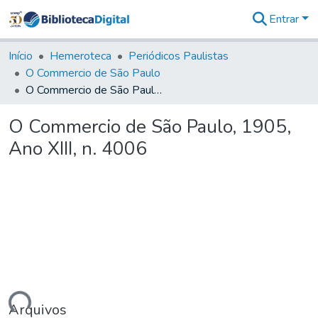
Entrar
Comunidades
&
Início
Hemeroteca
Periódicos Paulistas
Coleções
O Commercio de São Paulo
Tudo na
O Commercio de São Paulo, 1905, Ano XIII, n. 4006
Biblioteca
Digital
O Commercio de São Paulo, 1905,
Estatísticas
Ano XIII, n. 4006
Arquivos