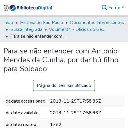
Entrar
Comunidades
&
Início
História de São Paulo
Documentos Interessantes
Coleções
Busca Integrada
Volume 84 - Ofícios do General Martins Lopes de Saldanha (Governador da Capitania): 1782- 1786
Tudo na
Para se não entender com Antonio Mendes da Cunha, por dar hú filho para Soldado
Biblioteca
Digital
Para se não entender com Antonio
Estatísticas
Mendes da Cunha, por dar hú filho
para Soldado
Página do item simplificado
dc.date.accessioned
2013-11-29T17:58:36Z
dc.date.available
2013-11-29T17:58:36Z
dc.date.created
1782