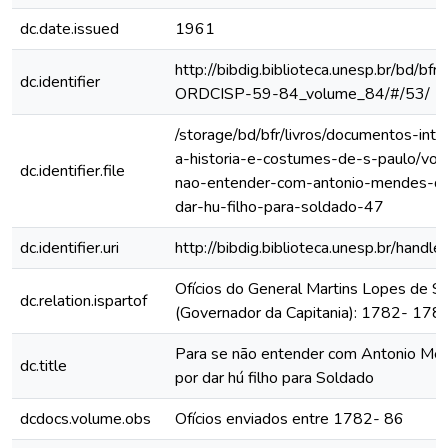
dc.date.issued
1961
http://bibdig.biblioteca.unesp.br/bd/bf
dc.identifier
ORDCISP-59-84_volume_84/#/53/
/storage/bd/bfr/livros/documentos-int
a-historia-e-costumes-de-s-paulo/vol
dc.identifier.file
nao-entender-com-antonio-mendes-da
dar-hu-filho-para-soldado-47
dc.identifier.uri
http://bibdig.biblioteca.unesp.br/hand
Ofícios do General Martins Lopes de S
dc.relation.ispartof
(Governador da Capitania): 1782- 178
Para se não entender com Antonio Me
dc.title
por dar hú filho para Soldado
dcdocs.volume.obs
Ofícios enviados entre 1782- 86