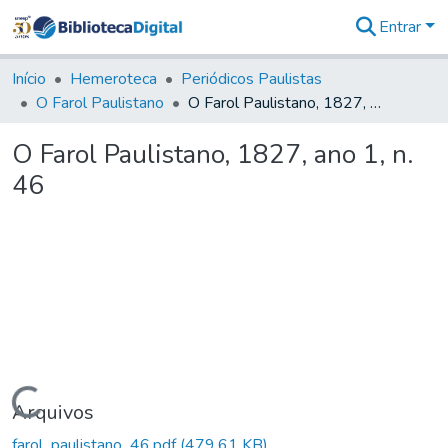
Entrar
Comunidades
&
Início
Hemeroteca
Periódicos Paulistas
Coleções
O Farol Paulistano
O Farol Paulistano, 1827, ano 1, n. 46
Tudo na
Biblioteca
O Farol Paulistano, 1827, ano 1, n.
Digital
46
Estatísticas
Carregando...
Arquivos
farol_paulistano_46.pdf
(479,61 KB)