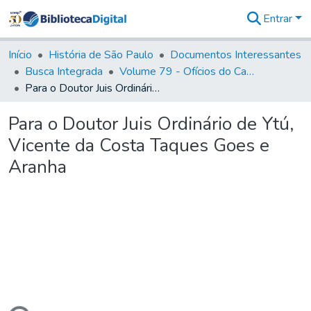
Entrar
Comunidades
&
Início
História de São Paulo
Documentos Interessantes
Coleções
Busca Integrada
Volume 79 - Ofícios do Capitão General Martim Lopes Lobo de Saldanha (1777)
Tudo na
Para o Doutor Juis Ordinário de Ytú, Vicente da Costa Taques Goes e Aranha
Biblioteca
Digital
Para o Doutor Juis Ordinário de Ytú,
Estatísticas
Vicente da Costa Taques Goes e
Aranha