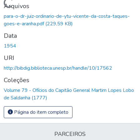
Carregando...
Arquivos
para-o-dr-juiz-ordinario-de-ytu-vicente-da-costa-taques-
goes-e-aranha.pdf
(229,59 KB)
Data
1954
URI
http://bibdig.biblioteca.unesp.br/handle/10/17562
Coleções
Volume 79 - Ofícios do Capitão General Martim Lopes Lobo
de Saldanha (1777)
Página do item completo
PARCEIROS