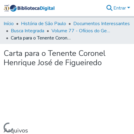
Entrar
Comunidades
&
Início
História de São Paulo
Documentos Interessantes
Coleções
Busca Integrada
Volume 77 - Ofícios do General Martim Lopes Lobo de Saldanha (Governador da Capitania): 1776-1777
Tudo na
Carta para o Tenente Coronel Henrique José de Figueiredo
Biblioteca
Digital
Carta para o Tenente Coronel
Estatísticas
Henrique José de Figueiredo
Carregando...
Arquivos