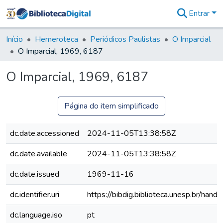
Entrar
Comunidades
&
Início
Hemeroteca
Periódicos Paulistas
O Imparcial
Coleções
O Imparcial, 1969, 6187
Tudo na
Biblioteca
O Imparcial, 1969, 6187
Digital
Estatísticas
Página do item simplificado
dc.date.accessioned
2024-11-05T13:38:58Z
dc.date.available
2024-11-05T13:38:58Z
dc.date.issued
1969-11-16
dc.identifier.uri
https://bibdig.biblioteca.unesp.br/han
dc.language.iso
pt