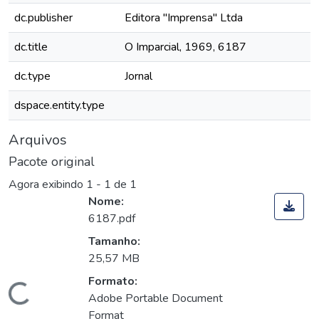
dc.publisher
Editora "Imprensa" Ltda
dc.title
O Imparcial, 1969, 6187
dc.type
Jornal
dspace.entity.type
Arquivos
Pacote original
Agora exibindo
1 - 1 de 1
Nome:
6187.pdf
Tamanho:
25,57 MB
Formato:
Carregando...
Adobe Portable Document
Format