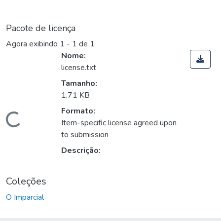
Pacote de licença
Agora exibindo
1 - 1 de 1
Nome:
license.txt
Tamanho:
1,71 KB
Formato:
Carregando...
Item-specific license agreed upon
to submission
Descrição:
Coleções
O Imparcial