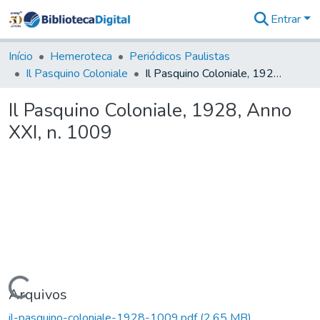
Entrar
Comunidades
&
Início
Hemeroteca
Periódicos Paulistas
Coleções
Il Pasquino Coloniale
Il Pasquino Coloniale, 1928, Anno XXI, n. 1009
Tudo na
Biblioteca
Il Pasquino Coloniale, 1928, Anno
Digital
XXI, n. 1009
Estatísticas
Carregando...
Arquivos
il-pasquino-coloniale-1928-1009.pdf
(2,65 MB)