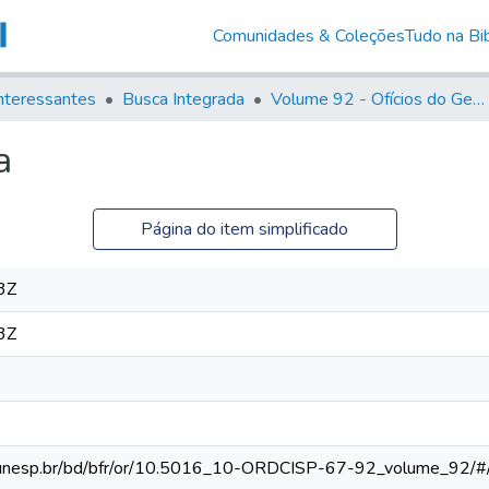
Comunidades & Coleções
Tudo na Bib
nteressantes
Busca Integrada
Volume 92 - Ofícios do General D. Luiz aos diversos funcionários da Capitania (1768- 1772)
a
Página do item simplificado
3Z
3Z
eca.unesp.br/bd/bfr/or/10.5016_10-ORDCISP-67-92_volume_92/#