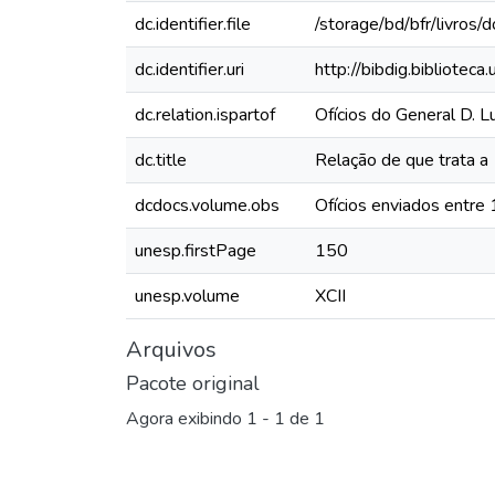
dc.identifier.file
/storage/bd/bfr/livros
dc.identifier.uri
http://bibdig.bibliotec
dc.relation.ispartof
Ofícios do General D. L
dc.title
Relação de que trata a
dcdocs.volume.obs
Ofícios enviados entre
unesp.firstPage
150
unesp.volume
XCII
Arquivos
Pacote original
Agora exibindo
1 - 1 de 1