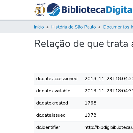
Início
História de São Paulo
Documentos I
Relação de que trata 
dc.date.accessioned
2013-11-29T18:04:3
dc.date.available
2013-11-29T18:04:3
dc.date.created
1768
dc.date.issued
1978
dc.identifier
http://bibdig.bibliot