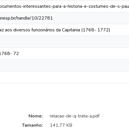
/documentos-interessantes-para-a-historia-e-costumes-de-s-pau
a.unesp.br/handle/10/22781
uiz aos diversos funcionários da Capitania (1768- 1772)
 1768- 72
Nome:
relacao-de-q-trata-a.pdf
Tamanho:
141,77 KB