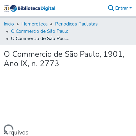
Entrar
Comunidades
&
Início
Hemeroteca
Periódicos Paulistas
Coleções
O Commercio de São Paulo
Tudo na
O Commercio de São Paulo, 1901, Ano IX, n. 2773
Biblioteca
Digital
O Commercio de São Paulo, 1901,
Estatísticas
Ano IX, n. 2773
Arquivos