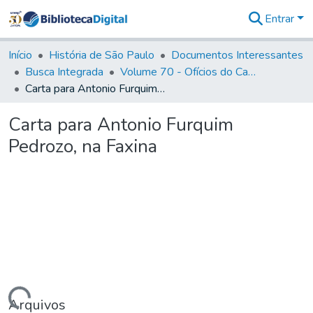
Entrar
Comunidades
&
Início
História de São Paulo
Documentos Interessantes
Coleções
Busca Integrada
Volume 70 - Ofícios do Capitão General Martins Lopes de Saldanha aos diversos funcionários da Capitania (1775-1776)
Tudo na
Carta para Antonio Furquim Pedrozo, na Faxina
Biblioteca
Digital
Carta para Antonio Furquim
Estatísticas
Pedrozo, na Faxina
Arquivos