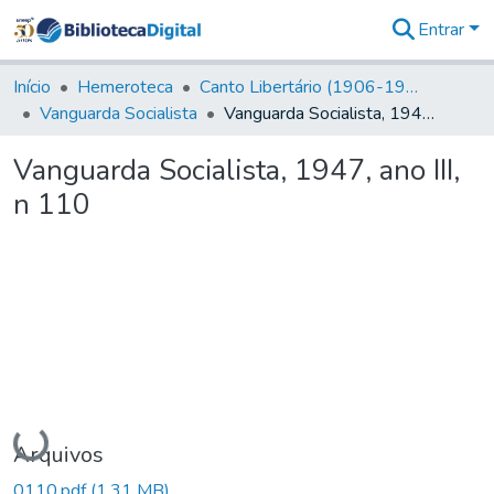
Entrar
Comunidades
&
Início
Hemeroteca
Canto Libertário (1906-1995)
Coleções
Vanguarda Socialista
Vanguarda Socialista, 1947, ano III, n 110
Tudo na
Biblioteca
Vanguarda Socialista, 1947, ano III,
Digital
n 110
Estatísticas
Carregando...
Arquivos
0110.pdf
(1,31 MB)