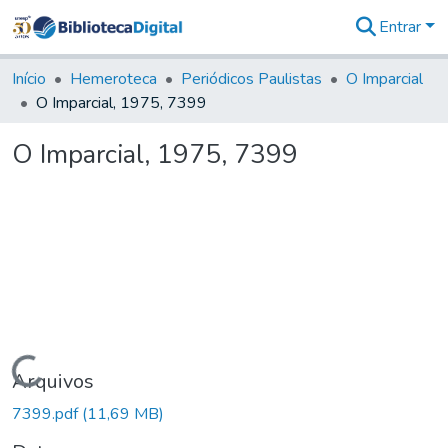
Entrar
Comunidades
&
Início
Hemeroteca
Periódicos Paulistas
O Imparcial
Coleções
O Imparcial, 1975, 7399
Tudo na
Biblioteca
O Imparcial, 1975, 7399
Digital
Estatísticas
Carregando...
Arquivos
7399.pdf
(11,69 MB)