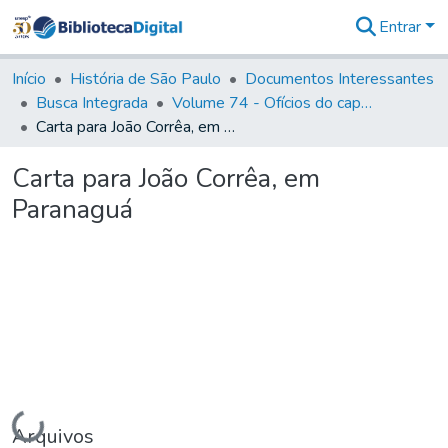
Entrar
Comunidades
&
Início
História de São Paulo
Documentos Interessantes
Coleções
Busca Integrada
Volume 74 - Ofícios do capitão General Martim Lopes Lobo de Saldanha às Câmaras e Comandantes da Capitania (1775)
Tudo na
Carta para João Corrêa, em Paranaguá
Biblioteca
Digital
Carta para João Corrêa, em
Estatísticas
Paranaguá
Carregando...
Arquivos