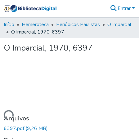
Entrar
Comunidades
&
Início
Hemeroteca
Periódicos Paulistas
O Imparcial
Coleções
O Imparcial, 1970, 6397
Tudo na
Biblioteca
O Imparcial, 1970, 6397
Digital
Estatísticas
Carregando...
Arquivos
6397.pdf
(9,26 MB)