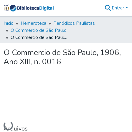
Entrar
Comunidades
&
Início
Hemeroteca
Periódicos Paulistas
Coleções
O Commercio de São Paulo
Tudo na
O Commercio de São Paulo, 1906, Ano XIII, n. 0016
Biblioteca
Digital
O Commercio de São Paulo, 1906,
Estatísticas
Ano XIII, n. 0016
Carregando...
Arquivos