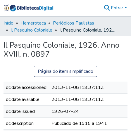
Entrar
Comunidades
&
Início
Hemeroteca
Periódicos Paulistas
Coleções
Il Pasquino Coloniale
Il Pasquino Coloniale, 1926, Anno XVIII, n. 0897
Tudo na
Biblioteca
Il Pasquino Coloniale, 1926, Anno
Digital
XVIII, n. 0897
Estatísticas
Página do item simplificado
dc.date.accessioned
2013-11-08T19:37:11Z
dc.date.available
2013-11-08T19:37:11Z
dc.date.issued
1926-07-24
dc.description
Publicado de 1915 a 1941