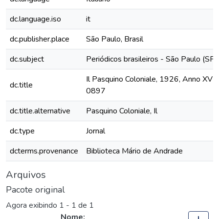
dc.language.iso
it
dc.publisher.place
São Paulo, Brasil
dc.subject
Periódicos brasileiros - São Paulo (SP)
Il Pasquino Coloniale, 1926, Anno XVIII,
dc.title
0897
dc.title.alternative
Pasquino Coloniale, Il
dc.type
Jornal
dcterms.provenance
Biblioteca Mário de Andrade
Arquivos
Pacote original
Agora exibindo
1 - 1 de 1
Nome: