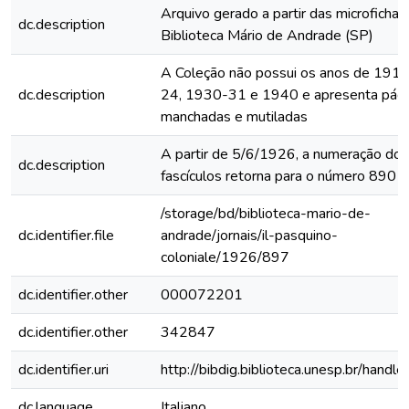
Arquivo gerado a partir das microfichas
dc.description
Biblioteca Mário de Andrade (SP)
A Coleção não possui os anos de 191
dc.description
24, 1930-31 e 1940 e apresenta pági
manchadas e mutiladas
A partir de 5/6/1926, a numeração dos
dc.description
fascículos retorna para o número 890
/storage/bd/biblioteca-mario-de-
dc.identifier.file
andrade/jornais/il-pasquino-
coloniale/1926/897
dc.identifier.other
000072201
dc.identifier.other
342847
dc.identifier.uri
http://bibdig.biblioteca.unesp.br/handl
dc.language
Italiano