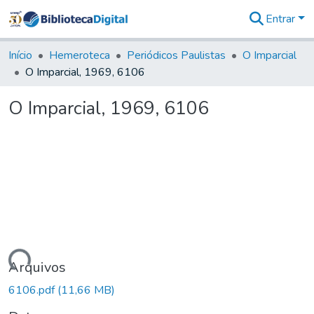
Entrar
Comunidades
&
Início
Hemeroteca
Periódicos Paulistas
O Imparcial
Coleções
O Imparcial, 1969, 6106
Tudo na
Biblioteca
O Imparcial, 1969, 6106
Digital
Estatísticas
rregando...
Arquivos
6106.pdf
(11,66 MB)