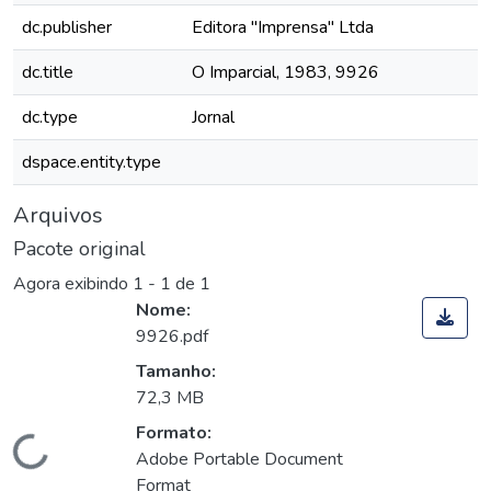
dc.publisher
Editora "Imprensa" Ltda
dc.title
O Imparcial, 1983, 9926
dc.type
Jornal
dspace.entity.type
Arquivos
Pacote original
Agora exibindo
1 - 1 de 1
Nome:
9926.pdf
Tamanho:
72,3 MB
Formato:
Carregando...
Adobe Portable Document
Format