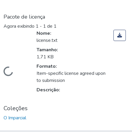
Pacote de licença
Agora exibindo
1 - 1 de 1
Nome:
license.txt
Tamanho:
1,71 KB
Formato:
Carregando...
Item-specific license agreed upon
to submission
Descrição:
Coleções
O Imparcial