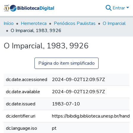
Entrar
Comunidades
&
Início
Hemeroteca
Periódicos Paulistas
O Imparcial
Coleções
O Imparcial, 1983, 9926
Tudo na
Biblioteca
O Imparcial, 1983, 9926
Digital
Estatísticas
Página do item simplificado
dc.date.accessioned
2024-09-02T12:09:57Z
dc.date.available
2024-09-02T12:09:57Z
dc.date.issued
1983-07-10
dc.identifier.uri
https://bibdig.biblioteca.unesp.br/han
dc.language.iso
pt