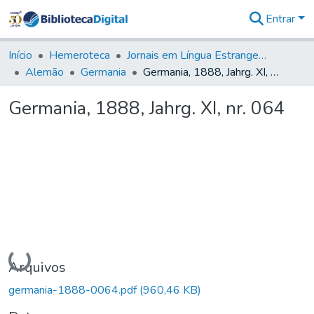
Entrar
Comunidades
&
Início
Hemeroteca
Jornais em Língua Estrangeira
Coleções
Alemão
Germania
Germania, 1888, Jahrg. XI, nr. 064
Tudo na
Biblioteca
Germania, 1888, Jahrg. XI, nr. 064
Digital
Estatísticas
Carregando...
Arquivos
germania-1888-0064.pdf
(960,46 KB)