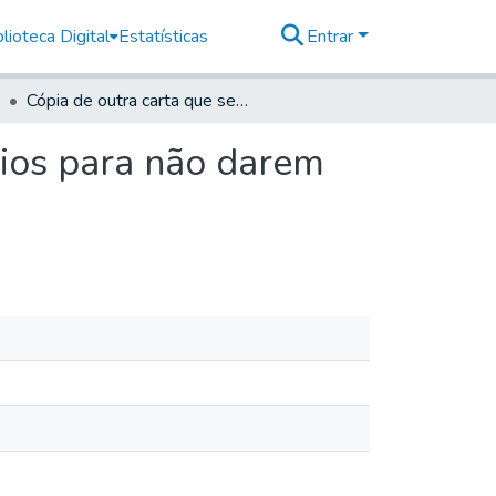
lioteca Digital
Estatísticas
Entrar
Cópia de outra carta que se escreveu aos missionários para não darem índios sem licenças do General
rios para não darem