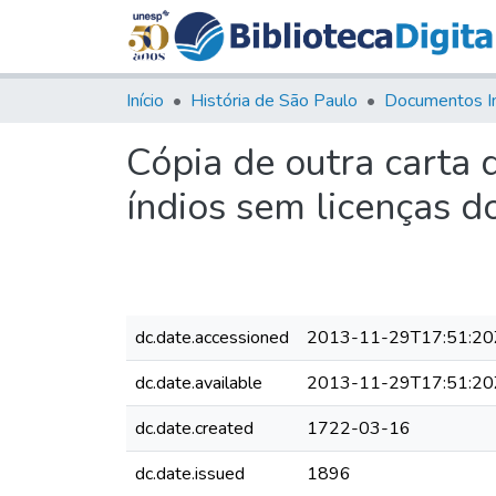
Início
História de São Paulo
Documentos I
Cópia de outra carta 
índios sem licenças d
dc.date.accessioned
2013-11-29T17:51:20
dc.date.available
2013-11-29T17:51:20
dc.date.created
1722-03-16
dc.date.issued
1896