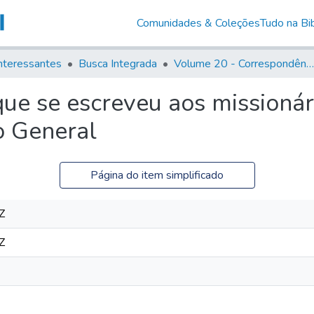
Comunidades & Coleções
Tudo na Bib
nteressantes
Busca Integrada
Volume 20 - Correspondência interna do Governador Rodrigo Cezar de Menezes: 1721- 1728
que se escreveu aos missioná
o General
Página do item simplificado
Z
Z