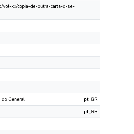
o/vol-xx/copia-de-outra-carta-q-se-
s do General
pt_BR
pt_BR