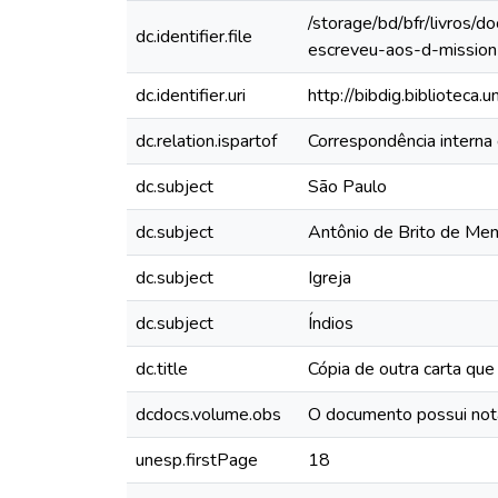
/storage/bd/bfr/livros/
dc.identifier.file
escreveu-aos-d-mission
dc.identifier.uri
http://bibdig.biblioteca
dc.relation.ispartof
Correspondência intern
dc.subject
São Paulo
dc.subject
Antônio de Brito de Me
dc.subject
Igreja
dc.subject
Índios
dc.title
Cópia de outra carta que
dcdocs.volume.obs
O documento possui not
unesp.firstPage
18