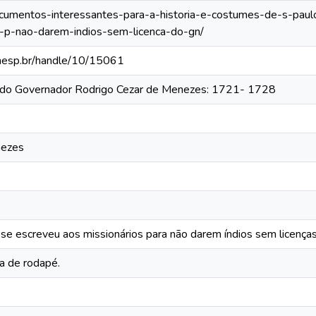
documentos-interessantes-para-a-historia-e-costumes-de-s-paul
-p-nao-darem-indios-sem-licenca-do-gn/
.unesp.br/handle/10/15061
a do Governador Rodrigo Cezar de Menezes: 1721- 1728
nezes
 se escreveu aos missionários para não darem índios sem licença
a de rodapé.