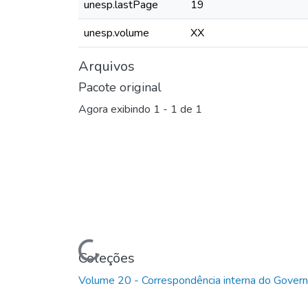
unesp.lastPage
19
unesp.volume
XX
Arquivos
Pacote original
Agora exibindo
1 - 1 de 1
Carregando...
Coleções
Volume 20 - Correspondência interna do Gove