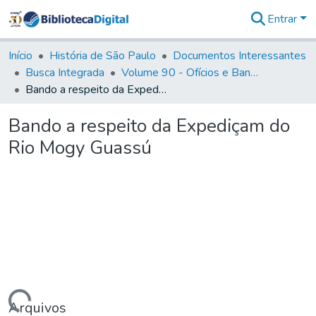
Entrar
Comunidades
&
Início
História de São Paulo
Documentos Interessantes
Coleções
Busca Integrada
Volume 90 - Ofícios e Bandos do Capitão General, Conde de Palma, aos funcionários da Capitania (1814- 1817)
Tudo na
Bando a respeito da Expediçam do Rio Mogy Guassú
Biblioteca
Digital
Bando a respeito da Expediçam do
Estatísticas
Rio Mogy Guassú
Arquivos