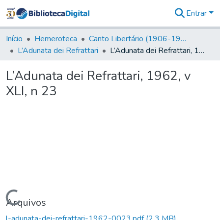
Entrar
Comunidades
&
Início
Hemeroteca
Canto Libertário (1906-1995)
Coleções
L’Adunata dei Refrattari
L’Adunata dei Refrattari, 1962, v XLI, n 23
Tudo na
Biblioteca
L’Adunata dei Refrattari, 1962, v
Digital
XLI, n 23
Estatísticas
Carregando...
Arquivos
l-adunata-dei-refrattari-1962-0023.pdf
(2,3 MB)