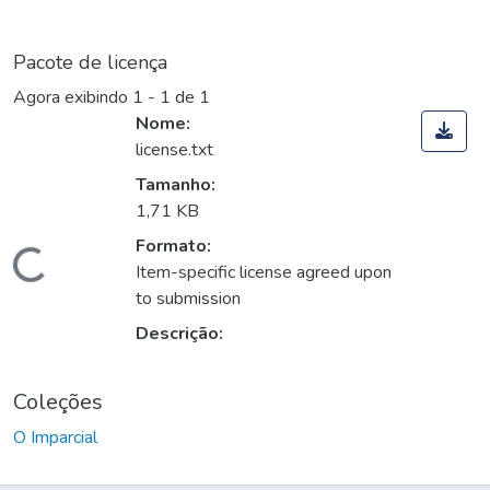
Pacote de licença
Agora exibindo
1 - 1 de 1
Nome:
license.txt
Tamanho:
1,71 KB
Formato:
Carregando...
Item-specific license agreed upon
to submission
Descrição:
Coleções
O Imparcial