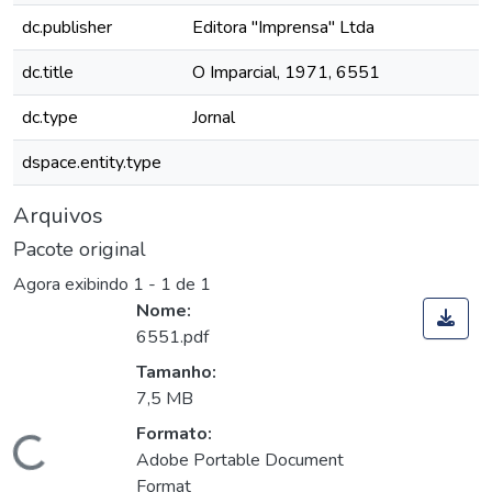
dc.publisher
Editora "Imprensa" Ltda
dc.title
O Imparcial, 1971, 6551
dc.type
Jornal
dspace.entity.type
Arquivos
Pacote original
Agora exibindo
1 - 1 de 1
Nome:
6551.pdf
Tamanho:
7,5 MB
Formato:
Carregando...
Adobe Portable Document
Format