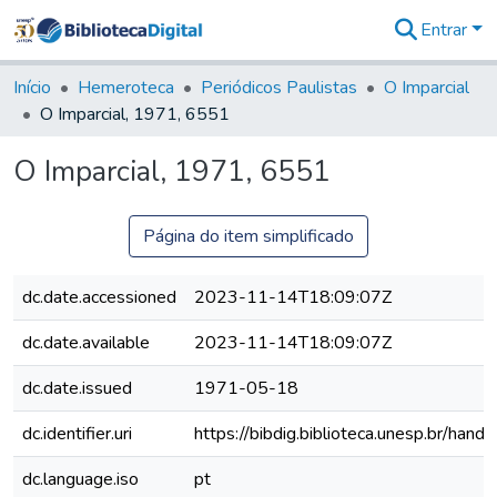
Entrar
Comunidades
&
Início
Hemeroteca
Periódicos Paulistas
O Imparcial
Coleções
O Imparcial, 1971, 6551
Tudo na
Biblioteca
O Imparcial, 1971, 6551
Digital
Estatísticas
Página do item simplificado
dc.date.accessioned
2023-11-14T18:09:07Z
dc.date.available
2023-11-14T18:09:07Z
dc.date.issued
1971-05-18
dc.identifier.uri
https://bibdig.biblioteca.unesp.br/han
dc.language.iso
pt