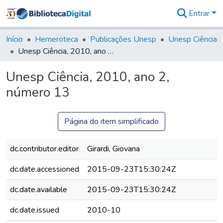
Entrar
Comunidades
&
Início
Hemeroteca
Publicações Unesp
Unesp Ciência
Coleções
Unesp Ciência, 2010, ano 2, número 13
Tudo na
Biblioteca
Unesp Ciência, 2010, ano 2,
Digital
número 13
Estatísticas
Página do item simplificado
dc.contributor.editor
Girardi, Giovana
dc.date.accessioned
2015-09-23T15:30:24Z
dc.date.available
2015-09-23T15:30:24Z
dc.date.issued
2010-10