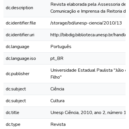
Revista elaborada pela Assessoria de
dc.description
Comunicação e Imprensa da Reitoria 
dc.identifier.file
/storage/bd/unesp-ciencia/2010/13
dc.identifier.uri
http://bibdig.biblioteca.unesp.br/hand
dc.language
Português
dc.language.iso
pt_BR
Universidade Estadual Paulista "Júlio 
dc.publisher
Filho"
dc.subject
Ciência
dc.subject
Cultura
dc.title
Unesp Ciência, 2010, ano 2, número 1
dc.type
Revista