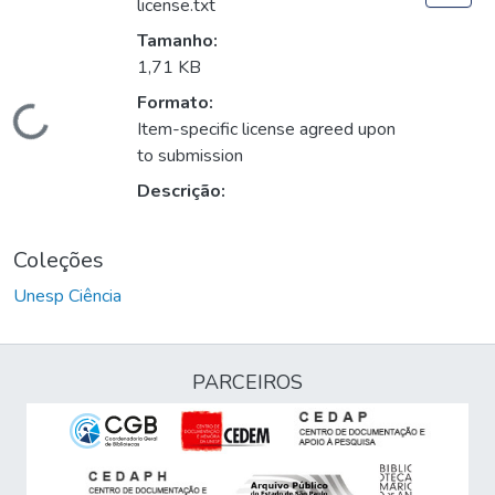
license.txt
Tamanho:
1,71 KB
Formato:
Carregando...
Item-specific license agreed upon
to submission
Descrição:
Coleções
Unesp Ciência
PARCEIROS