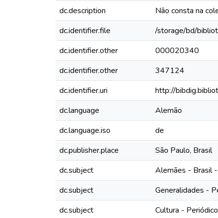
dc.description
Não consta na col
dc.identifier.file
/storage/bd/bibli
dc.identifier.other
000020340
dc.identifier.other
347124
dc.identifier.uri
http://bibdig.bibl
dc.language
Alemão
dc.language.iso
de
dc.publisher.place
São Paulo, Brasil
dc.subject
Alemães - Brasil -
dc.subject
Generalidades - P
dc.subject
Cultura - Periódic