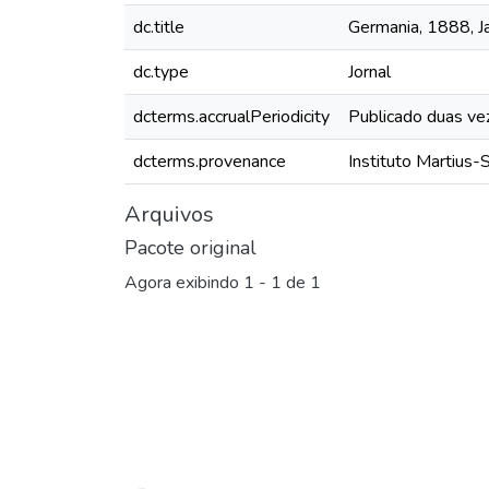
dc.title
Germania, 1888, Ja
dc.type
Jornal
dcterms.accrualPeriodicity
Publicado duas ve
dcterms.provenance
Instituto Martius-
Arquivos
Pacote original
Agora exibindo
1 - 1 de 1