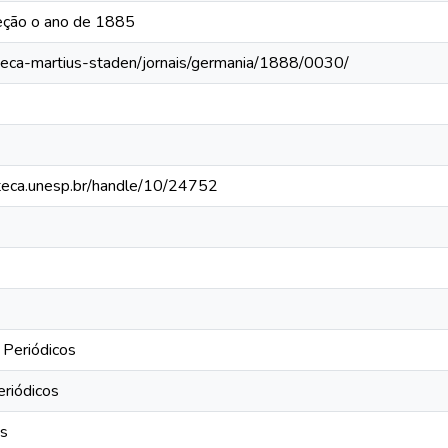
eção o ano de 1885
oteca-martius-staden/jornais/germania/1888/0030/
ioteca.unesp.br/handle/10/24752
 Periódicos
eriódicos
os