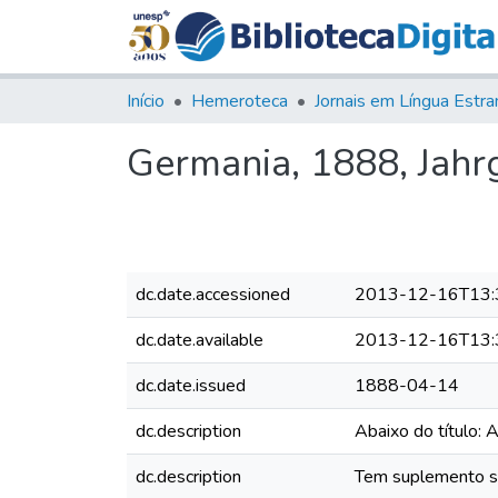
Início
Hemeroteca
Germania, 1888, Jahrg.
dc.date.accessioned
2013-12-16T13:
dc.date.available
2013-12-16T13:
dc.date.issued
1888-04-14
dc.description
Abaixo do título: 
dc.description
Tem suplemento sem