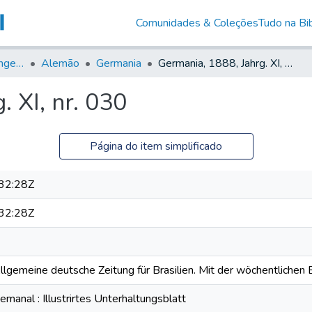
Comunidades & Coleções
Tudo na Bib
Jornais em Língua Estrangeira
Alemão
Germania
Germania, 1888, Jahrg. XI, nr. 030
 XI, nr. 030
Página do item simplificado
32:28Z
32:28Z
Allgemeine deutsche Zeitung für Brasilien. Mit der wöchentlichen B
anal : Illustrirtes Unterhaltungsblatt